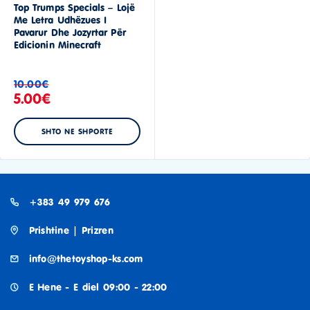
Top Trumps Specials – Lojë
Me Letra Udhëzues I
Pavarur Dhe Jozyrtar Për
Edicionin Minecraft
10.00
€
5.00
€
SHTO NE SHPORTE
+383 49 979 676
Prishtine | Prizren
info@thetoyshop-ks.com
E Hene - E diel 09:00 - 22:00