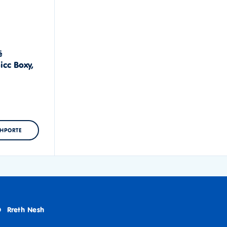
ë
icc Boxy,
SHPORTE
Rreth Nesh