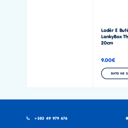
Lodër E But
LankyBox Th
20cm
9.00
€
SHTO NE 
+383 49 979 676