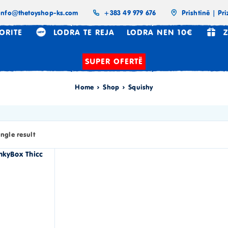
info@thetoyshop-ks.com
+383 49 979 676
Prishtinë | Pri
ORITE
LODRA TE REJA
LODRA NEN 10€
Z
SUPER OFERTË
Home
Shop
Squishy
ngle result