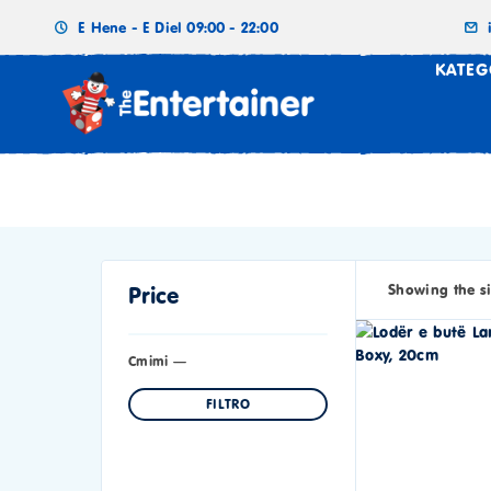
E Hene - E Diel 09:00 - 22:00
KATEG
Showing the si
Price
Cmimi
—
FILTRO