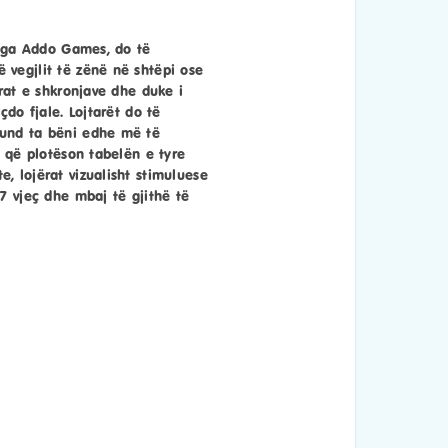
o nga Addo Games, do të
 vegjlit të zënë në shtëpi ose
trat e shkronjave dhe duke i
çdo fjale. Lojtarët do të
Mund ta bëni edhe më të
i që plotëson tabelën e tyre
, lojërat vizualisht stimuluese
7 vjeç dhe mbaj të gjithë të