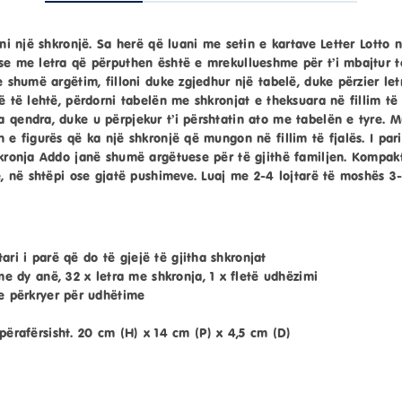
dhni një shkronjë. Sa herë që luani me setin e kartave Letter Lott
se me letra që përputhen është e mrekullueshme për t’i mbajtur të
e shumë argëtim, filloni duke zgjedhur një tabelë, duke përzier le
ë të lehtë, përdorni tabelën me shkronjat e theksuara në fillim të 
a qendra, duke u përpjekur t’i përshtatin ato me tabelën e tyre. 
 e figurës që ka një shkronjë që mungon në fillim të fjalës. I par
hkronja Addo janë shumë argëtuese për të gjithë familjen. Kompakte
je, në shtëpi ose gjatë pushimeve. Luaj me 2-4 lojtarë të moshës 3-
jtari i parë që do të gjejë të gjitha shkronjat
me dy anë, 32 x letra me shkronja, 1 x fletë udhëzimi
e përkryer për udhëtime
përafërsisht. 20 cm (H) x 14 cm (P) x 4,5 cm (D)