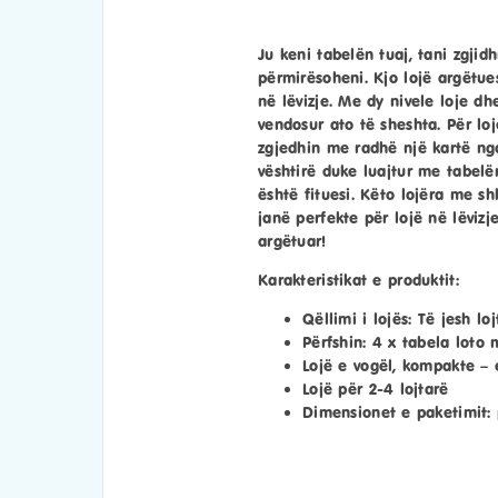
Ju keni tabelën tuaj, tani zgji
përmirësoheni. Kjo lojë argëtue
në lëvizje. Me dy nivele loje dh
vendosur ato të sheshta. Për loj
zgjedhin me radhë një kartë ng
vështirë duke luajtur me tabelën
është fituesi. Këto lojëra me s
janë perfekte për lojë në lëviz
argëtuar!
Karakteristikat e produktit:
Qëllimi i lojës: Të jesh lo
Përfshin: 4 x tabela loto 
Lojë e vogël, kompakte – 
Lojë për 2-4 lojtarë
Dimensionet e paketimit: 