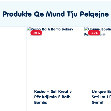
Produkte Qe Mund T'ju Pelqejne
-25%
-30%
Kesho – Set Kreativ
Unique Bo
Për Krijimin E Bath
Seti Im I 
Bombs
Grimit