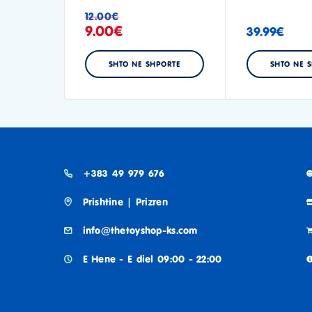
12.00
€
9.00
€
39.99
€
SHTO NE SHPORTE
SHTO NE 
+383 49 979 676
Prishtine | Prizren
info@thetoyshop-ks.com
E Hene - E diel 09:00 - 22:00