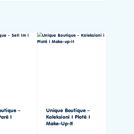
utique –
Unique Boutique –
Parë I
Koleksioni I Plotë I
Make-Up-It