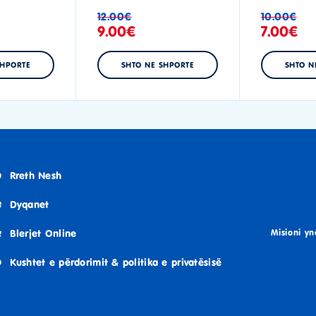
12.00
€
10.00
€
9.00
€
7.00
€
SHPORTE
SHTO NE SHPORTE
SHTO N
Rreth Nesh
Dyqanet
Blerjet Online
Misioni yn
Kushtet e përdorimit & politika e privatësisë