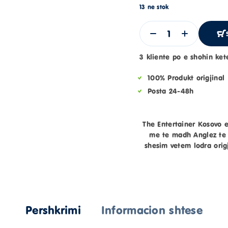
13 ne stok
3 kliente po e shohin ket
100% Produkt origjinal
Posta 24-48h
The Entertainer Kosovo e
me te madh Anglez te 
shesim vetem lodra origj
Pershkrimi
Informacion shtese