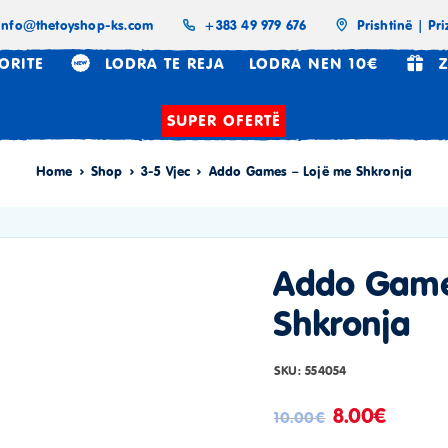
info@thetoyshop-ks.com
+383 49 979 676
Prishtinë | Pri
ORITE
LODRA TE REJA
LODRA NEN 10€
Z
SUPER OFERTË
Home
Shop
3-5 Vjec
Addo Games – Lojë me Shkronja
Addo Game
Shkronja
SKU:
554054
8.00
€
10.00
€