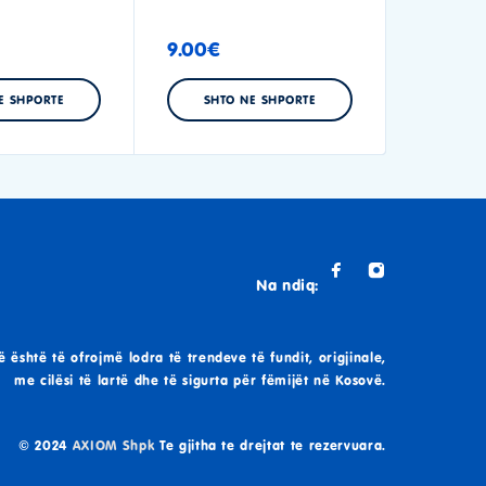
9.00
€
E SHPORTE
SHTO NE SHPORTE
Na ndiq:
ë është të ofrojmë lodra të trendeve të fundit, origjinale,
me cilësi të lartë dhe të sigurta për fëmijët në Kosovë.
© 2024
AXIOM Shpk
Te gjitha te drejtat te rezervuara.