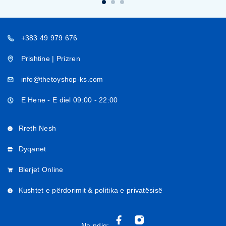
+383 49 979 676
Prishtine | Prizren
info@thetoyshop-ks.com
E Hene - E diel 09:00 - 22:00
Rreth Nesh
Dyqanet
Blerjet Online
Kushtet e përdorimit & politika e privatësisë
Na ndiq: