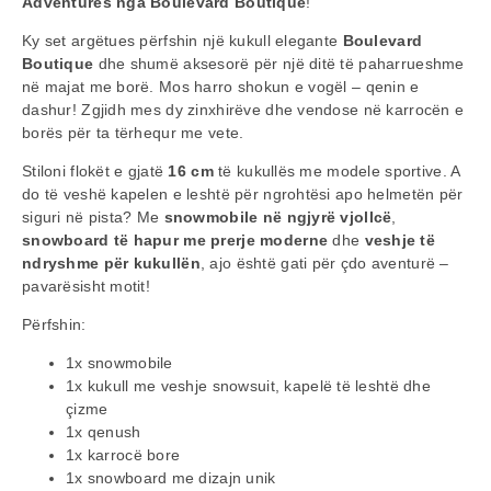
Adventures nga Boulevard Boutique
!
Ky set argëtues përfshin një kukull elegante
Boulevard
Boutique
dhe shumë aksesorë për një ditë të paharrueshme
në majat me borë. Mos harro shokun e vogël – qenin e
dashur! Zgjidh mes dy zinxhirëve dhe vendose në karrocën e
borës për ta tërhequr me vete.
Stiloni flokët e gjatë
16 cm
të kukullës me modele sportive. A
do të veshë kapelen e leshtë për ngrohtësi apo helmetën për
siguri në pista? Me
snowmobile në ngjyrë vjollcë
,
snowboard të hapur me prerje moderne
dhe
veshje të
ndryshme për kukullën
, ajo është gati për çdo aventurë –
pavarësisht motit!
Përfshin:
1x snowmobile
1x kukull me veshje snowsuit, kapelë të leshtë dhe
çizme
1x qenush
1x karrocë bore
1x snowboard me dizajn unik