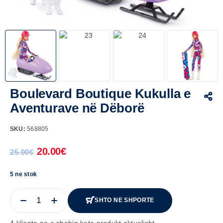
Boulevard Boutique Kukulla e
Aventurave në Dëborë
SKU:
568805
20.00
€
25.00
€
5 ne stok
SHTO NE SHPORTE
4 kliente po e shohin kete produkt aktualisht.