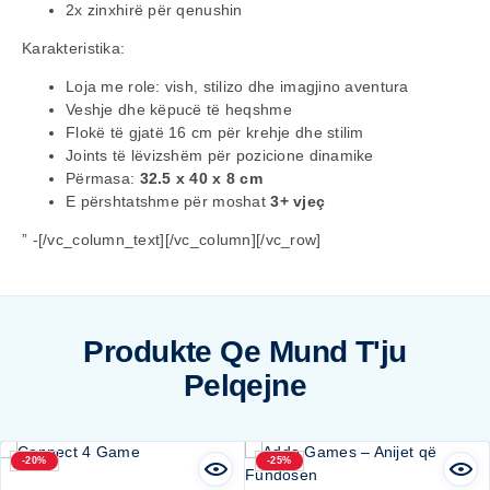
2x zinxhirë për qenushin
Karakteristika:
Loja me role: vish, stilizo dhe imagjino aventura
Veshje dhe këpucë të heqshme
Flokë të gjatë 16 cm për krehje dhe stilim
Joints të lëvizshëm për pozicione dinamike
Përmasa:
32.5 x 40 x 8 cm
E përshtatshme për moshat
3+ vjeç
” -[/vc_column_text][/vc_column][/vc_row]
Produkte Qe Mund T'ju
Pelqejne
-20%
-25%