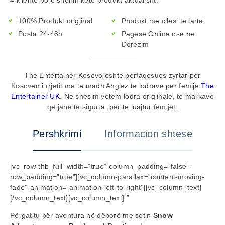
100% Produkt origjinal
Produkt me cilesi te larte
Posta 24-48h
Pagese Online ose ne
Dorezim
The Entertainer Kosovo eshte perfaqesues zyrtar per
Kosoven i rrjetit me te madh Anglez te lodrave per femije
The
Entertainer UK
. Ne shesim vetem lodra origjinale, te markave
qe jane te sigurta, per te luajtur femijet.
Pershkrimi
Informacion shtese
[vc_row-thb_full_width=”true”-column_padding=”false”-
row_padding=”true”][vc_column-parallax=”content-moving-
fade”-animation=”animation-left-to-right”][vc_column_text]
[/vc_column_text][vc_column_text] ”
Përgatitu për aventura në dëborë me setin
Snow