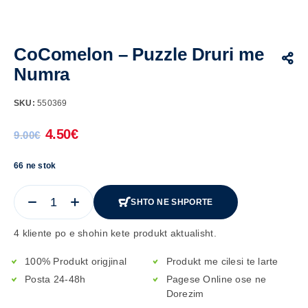
CoComelon – Puzzle Druri me
Numra
SKU:
550369
4.50
€
9.00
€
66 ne stok
SHTO NE SHPORTE
4 kliente po e shohin kete produkt aktualisht.
100% Produkt origjinal
Produkt me cilesi te larte
Posta 24-48h
Pagese Online ose ne
Dorezim