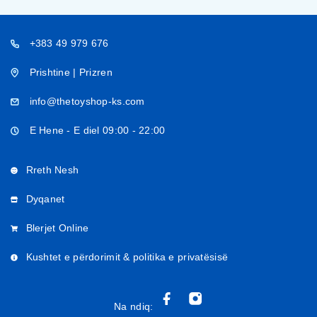
+383 49 979 676
Prishtine | Prizren
info@thetoyshop-ks.com
E Hene - E diel 09:00 - 22:00
Rreth Nesh
Dyqanet
Blerjet Online
Kushtet e përdorimit & politika e privatësisë
Na ndiq: