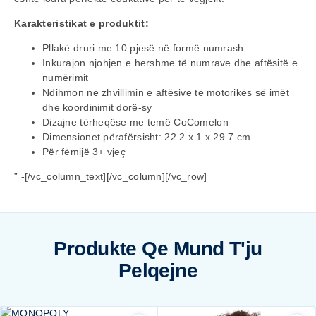
Karakteristikat e produktit:
Pllakë druri me 10 pjesë në formë numrash
Inkurajon njohjen e hershme të numrave dhe aftësitë e
numërimit
Ndihmon në zhvillimin e aftësive të motorikës së imët
dhe koordinimit dorë-sy
Dizajne tërheqëse me temë CoComelon
Dimensionet përafërsisht: 22.2 x 1 x 29.7 cm
Për fëmijë 3+ vjeç
” -[/vc_column_text][/vc_column][/vc_row]
Produkte Qe Mund T'ju
Pelqejne