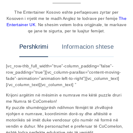
The Entertainer Kosovo eshte perfaqesues zyrtar per
Kosoven i rrjetit me te madh Anglez te lodrave per femije
The
Entertainer UK
. Ne shesim vetem lodra origjinale, te markave
qe jane te sigurta, per te luajtur femijet.
Pershkrimi
Informacion shtese
[vc_row-thb_full_width=”true”-column_padding=”false”-
row_padding=”true”][vc_column-parallax=”content-moving-
fade”-animation=”animation-left-to-right”][vc_column_text]
[/vc_column_text][vc_column_text] ”
Krijoni argëtim në mësimin e numrave me këtë puzzle druri
me Numra të CoComelon!
Ky puzzle shumëngjyrësh ndihmon fëmijët të zhvillojnë
njohjen e numrave, koordinimin dorë-sy dhe aftësitë e
motorikës së imët duke vendosur çdo numër në formë në
vendin e duhur. Me personazhet e preferuar të CoComelon,
është lodra perfekte edukative për të vegjëlit.