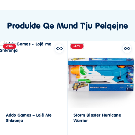
Produkte Qe Mund T'ju Pelqejne
-20%
-20%
Addo Games – Lojë Me
Storm Blaster Hurricane
Shkronja
Warrior