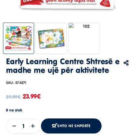
Early Learning Centre Shtresë e
madhe me ujë për aktivitete
SKU:
574271
23.99
€
29.99
€
8 ne stok
SHTO NE SHPORTE