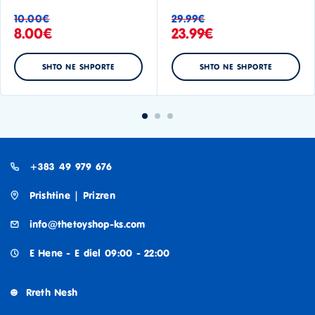
10.00
€
29.99
€
8.00
€
23.99
€
SHTO NE SHPORTE
SHTO NE SHPORTE
+383 49 979 676
Prishtine | Prizren
info@thetoyshop-ks.com
E Hene - E diel 09:00 - 22:00
Rreth Nesh