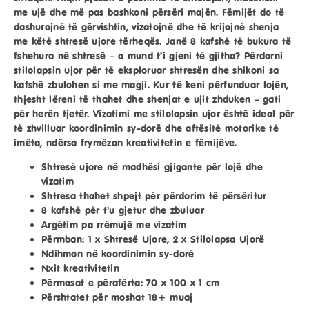
me ujë dhe më pas bashkoni përsëri majën. Fëmijët do të
dashurojnë të
gërvishtin, vizatojnë dhe të krijojnë shenja
me këtë shtresë ujore tërheqës. Janë
8 kafshë të bukura
të
fshehura në shtresë – a mund t’i gjeni të gjitha? Përdorni
stilolapsin ujor për të eksploruar shtresën dhe shikoni sa
kafshë zbulohen si me magji. Kur të keni përfunduar lojën,
thjesht lëreni të thahet dhe shenjat e ujit zhduken – gati
për herën tjetër. Vizatimi me stilolapsin ujor është ideal për
të zhvilluar koordinimin sy-dorë dhe aftësitë motorike të
imëta
, ndërsa frymëzon kreativitetin e fëmijëve.
Shtresë ujore në madhësi gjigante për lojë dhe
vizatim
Shtresa thahet shpejt për përdorim të përsëritur
8 kafshë për t’u gjetur dhe zbuluar
Argëtim pa rrëmujë me vizatim
Përmban:
1 x Shtresë Ujore, 2 x Stilolapsa Ujorë
Ndihmon në koordinimin sy-dorë
Nxit kreativitetin
Përmasat e përafërta:
70 x 100 x 1 cm
Përshtatet për moshat 18+ muaj