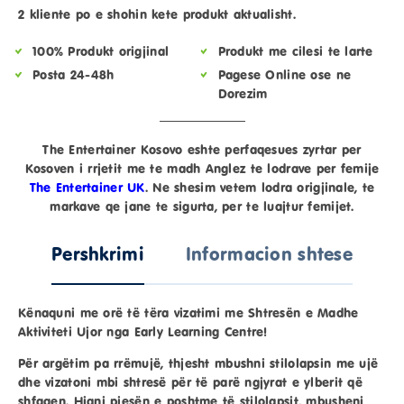
2 kliente po e shohin kete produkt aktualisht.
100% Produkt origjinal
Produkt me cilesi te larte
Posta 24-48h
Pagese Online ose ne
Dorezim
The Entertainer Kosovo eshte perfaqesues zyrtar per
Kosoven i rrjetit me te madh Anglez te lodrave per femije
The Entertainer UK
. Ne shesim vetem lodra origjinale, te
markave qe jane te sigurta, per te luajtur femijet.
Pershkrimi
Informacion shtese
Kënaquni me orë të tëra vizatimi me Shtresën e Madhe
Aktiviteti Ujor nga Early Learning Centre!
Për argëtim pa rrëmujë, thjesht mbushni stilolapsin me ujë
dhe vizatoni mbi shtresë për të parë
ngjyrat e ylberit
që
shfaqen. Hiqni pjesën e poshtme të stilolapsit, mbusheni