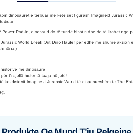
pin dinosaurët e tërbuar me këtë set figurash Imaginext Jurassic Wo
tudiuar.
në Power Pad-in, dinosauri do të tundë bishtin dhe do të lirohet nga 
eti Jurassic World Break Out Dino Hauler për edhe më shumë aksion e
shmëria.)
ë historive me dinosaurë
ër t’i sjellë historitë tuaja në jetë!
 të koleksionit Imaginext Jurassic World të disponueshëm te The Ent
eç.
Produkte Qe Mund T'ju Pelqejne