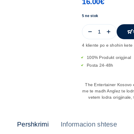
16.00
€
5 ne stok
4 kliente po e shohin kete 
100% Produkt origjinal
Posta 24-48h
The Entertainer Kosovo e
me te madh Anglez te lod
vetem lodra origjinale, 
Pershkrimi
Informacion shtese