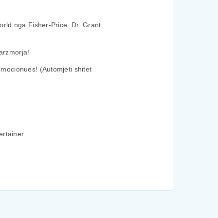
rld nga Fisher-Price. Dr. Grant
parzmorja!
mocionues! (Automjeti shitet
ertainer