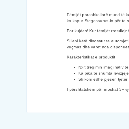
Fëmijët parashkollorë mund të ka
ka kapur Stegosaurus-in për ta s
Por kujdes! Kur fëmijët rrotulloj
Silleni këtë dinosaur te automj
veçmas dhe varet nga disponue
Karakteristikat e produktit:
Nxit tregimin imagjinativ t
Ka pika të shumta lëvizjeje p
Shikoni edhe pjesën tjetër
I përshtatshëm për moshat 3+ vj