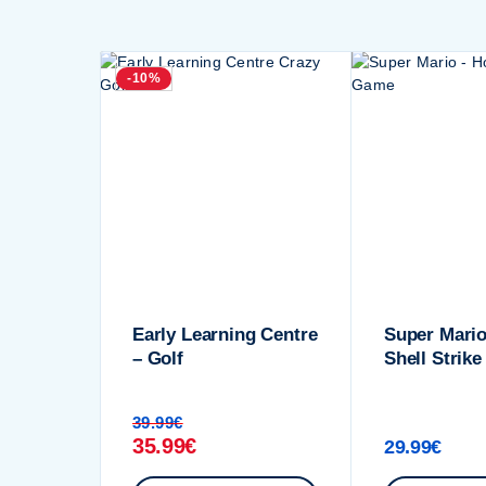
-10%
Early Learning Centre
Super Mario
– Golf
Shell Strik
39.99
€
35.99
€
29.99
€