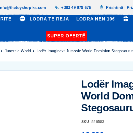
info@thetoyshop-ks.com
+383 49 979 676
Prishtinë | Pr
RITE
LODRA TE REJA
LODRA NEN 10€
SUPER OFERTË
Jurassic World
Lodër Imaginext Jurassic World Dominion Stegosaurus
Lodër Imag
World Dom
Stegosauru
SKU:
556583