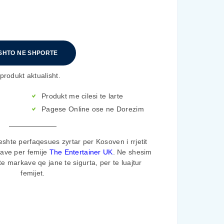
SHTO NE SHPORTE
produkt aktualisht.
Produkt me cilesi te larte
Pagese Online ose ne Dorezim
shte perfaqesues zyrtar per Kosoven i rrjetit
rave per femije
The Entertainer UK
. Ne shesim
te markave qe jane te sigurta, per te luajtur
femijet.