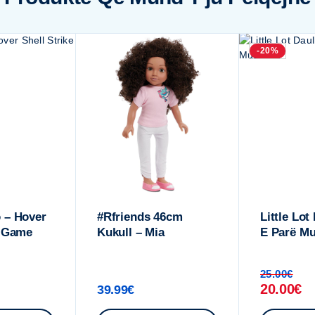
-20%
 – Hover
#Rfriends 46cm
Little Lot
e Game
Kukull – Mia
E Parë Mu
25.00
€
20.00
€
39.99
€