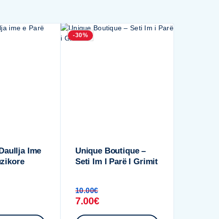
-30%
 Daullja Ime
Unique Boutique –
zikore
Seti Im I Parë I Grimit
10.00
€
7.00
€