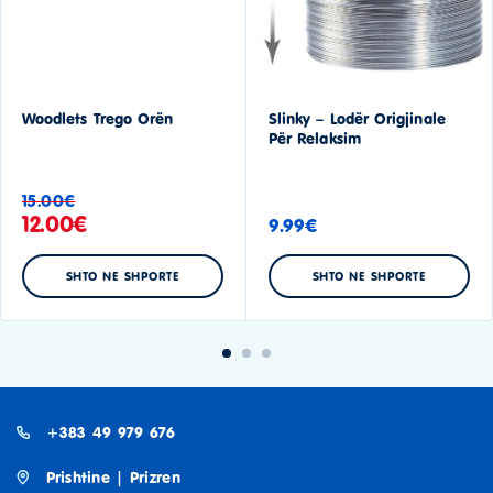
Woodlets Trego Orën
Slinky – Lodër Origjinale
Për Relaksim
15.00
€
12.00
€
9.99
€
SHTO NE SHPORTE
SHTO NE SHPORTE
+383 49 979 676
Prishtine | Prizren