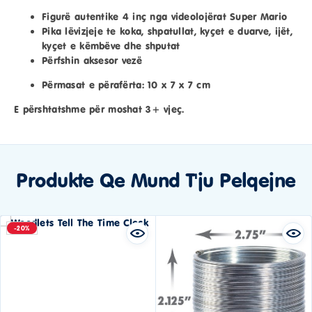
Figurë autentike 4 inç nga videolojërat Super Mario
Pika lëvizjeje te koka, shpatullat, kyçet e duarve, ijët,
kyçet e këmbëve dhe shputat
Përfshin aksesor vezë
Përmasat e përafërta: 10 x 7 x 7 cm
E përshtatshme për moshat 3+ vjeç.
Produkte Qe Mund T'ju Pelqejne
-20%