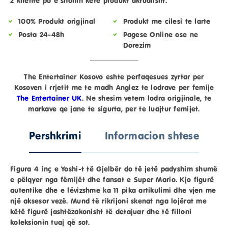
2 kliente po e shohin kete produkt aktualisht.
100% Produkt origjinal
Produkt me cilesi te larte
Posta 24-48h
Pagese Online ose ne
Dorezim
The Entertainer Kosovo eshte perfaqesues zyrtar per
Kosoven i rrjetit me te madh Anglez te lodrave per femije
The Entertainer UK
. Ne shesim vetem lodra origjinale, te
markave qe jane te sigurta, per te luajtur femijet.
Pershkrimi
Informacion shtese
Figura 4 inç e Yoshi-t të Gjelbër do të jetë padyshim shumë
e pëlqyer nga fëmijët dhe fansat e Super Mario. Kjo figurë
autentike dhe e lëvizshme ka 11 pika artikulimi dhe vjen me
një aksesor vezë. Mund të rikrijoni skenat nga lojërat me
këtë figurë jashtëzakonisht të detajuar dhe të filloni
koleksionin tuaj që sot.