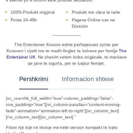
100% Produkt origjinal
Produkt me cilesi te larte
Posta 24-48h
Pagese Online ose ne
Dorezim
The Entertainer Kosovo eshte perfaqesues zyrtar per
Kosoven i rrjetit me te madh Anglez te lodrave per femije
The
Entertainer UK
. Ne shesim vetem lodra origjinale, te markave
qe jane te sigurta, per te luajtur femijet.
Pershkrimi
Informacion shtese
[vc_row-thb_full_width=”true”-column_padding=”false”-
row_padding=”true”][vc_column-parallax=”content-moving-
fade”-animation=”animation-left-to-right”][vc_column_text]
[/vc_column_text][vc_column_text] ”
Fitoni një lojë në lëvizje me këtë version kompakt të lojës