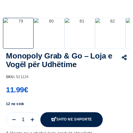
Monopoly Grab & Go – Loja e
Vogël për Udhëtime
SKU:
521124
11.99
€
12 ne stok
SHTO NE SHPORTE
4 kliente po e shohin kete produkt aktualisht.