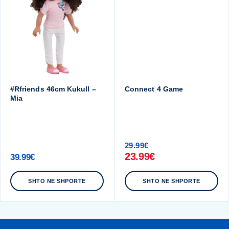
#Rfriends 46cm Kukull –
Connect 4 Game
Mia
29.99
€
23.99
€
39.99
€
SHTO NE SHPORTE
SHTO NE SHPORTE