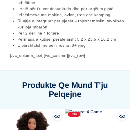
udhëtime
Lehtë për t’u vendosur kudo dhe për argëtim gjatë
udhëtimeve me makinë, avion, tren ose kamping
Ruajtje e integruar për pjesët – thjesht mbyllni tavolinën
kur loja mbaron
Për 2 deri në 4 lojtarë
Përmasa e kutisë: përafërsisht 5.2 x 23.6 x 16.2 cm
E përshtatshme për moshat 8+ vjeç
” -[/vc_column_text][/vc_column][/vc_row]
Produkte Qe Mund T'ju
Pelqejne
-20%