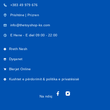
+383 49 979 676
Prishtine | Prizren
info@thetoyshop-ks.com
E Hene - E diel 09:00 - 22:00
Rreth Nesh
Dyqanet
Blerjet Online
Kushtet e përdorimit & politika e privatësisë
Na ndiq: