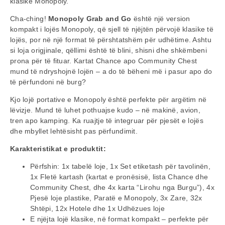
klasike Monopoly.
Cha-ching!
Monopoly Grab and Go
është një version
kompakt i lojës Monopoly, që sjell të njëjtën përvojë klasike të
lojës, por në një format të përshtatshëm për udhëtime. Ashtu
si loja origjinale, qëllimi është të blini, shisni dhe shkëmbeni
prona për të fituar. Kartat Chance apo Community Chest
mund të ndryshojnë lojën – a do të bëheni më i pasur apo do
të përfundoni në burg?
Kjo lojë portative e Monopoly është perfekte për argëtim në
lëvizje. Mund të luhet pothuajse kudo – në makinë, avion,
tren apo kamping. Ka ruajtje të integruar për pjesët e lojës
dhe mbyllet lehtësisht pas përfundimit.
Karakteristikat e produktit:
Përfshin: 1x tabelë loje, 1x Set etiketash për tavolinën,
1x Fletë kartash (kartat e pronësisë, lista Chance dhe
Community Chest, dhe 4x karta “Lirohu nga Burgu”), 4x
Pjesë loje plastike, Paratë e Monopoly, 3x Zare, 32x
Shtëpi, 12x Hotele dhe 1x Udhëzues loje
E njëjta lojë klasike, në format kompakt – perfekte për