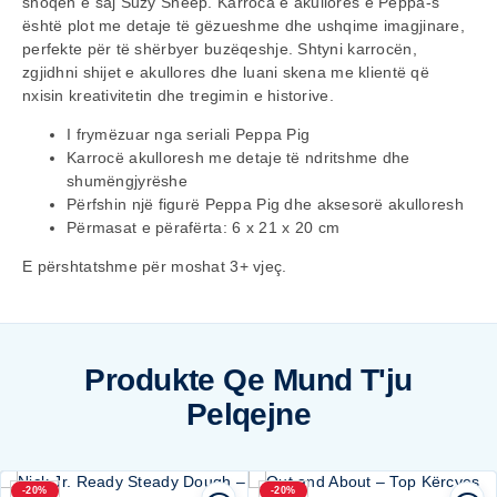
shoqen e saj Suzy Sheep. Karroca e akullores e Peppa-s
është plot me detaje të gëzueshme dhe ushqime imagjinare,
perfekte për të shërbyer buzëqeshje. Shtyni karrocën,
zgjidhni shijet e akullores dhe luani skena me klientë që
nxisin kreativitetin dhe tregimin e historive.
I frymëzuar nga seriali Peppa Pig
Karrocë akulloresh me detaje të ndritshme dhe
shumëngjyrëshe
Përfshin një figurë Peppa Pig dhe aksesorë akulloresh
Përmasat e përafërta: 6 x 21 x 20 cm
E përshtatshme për moshat 3+ vjeç.
Produkte Qe Mund T'ju
Pelqejne
-20%
-20%