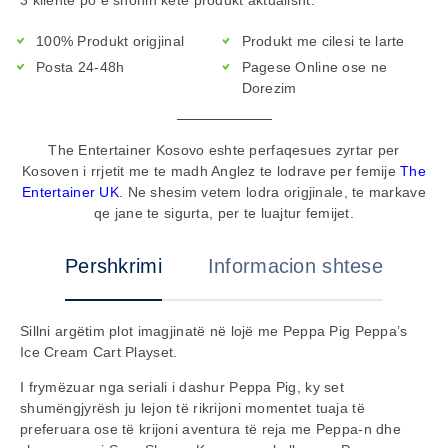
100% Produkt origjinal
Produkt me cilesi te larte
Posta 24-48h
Pagese Online ose ne
Dorezim
The Entertainer Kosovo eshte perfaqesues zyrtar per
Kosoven i rrjetit me te madh Anglez te lodrave per femije
The
Entertainer UK
. Ne shesim vetem lodra origjinale, te markave
qe jane te sigurta, per te luajtur femijet.
Pershkrimi
Informacion shtese
Sillni argëtim plot imagjinatë në lojë me Peppa Pig Peppa’s
Ice Cream Cart Playset.
I frymëzuar nga seriali i dashur Peppa Pig, ky set
shumëngjyrësh ju lejon të rikrijoni momentet tuaja të
preferuara ose të krijoni aventura të reja me Peppa-n dhe