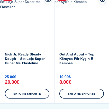
Nick Jr. Ready Steady
Out And About – Top
Dough – Set Loje Super
Kërcyes Për Kyçin E
Duper Me Plastelinë
Këmbës
25.00
€
10.00
€
20.00
€
8.00
€
SHTO NE SHPORTE
SHTO NE SHPORTE