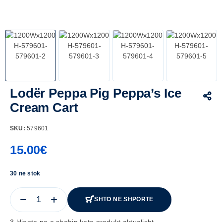
Lodër Peppa Pig Peppa’s Ice
Cream Cart
SKU:
579601
15.00
€
30 ne stok
SHTO NE SHPORTE
3 kliente po e shohin kete produkt aktualisht.