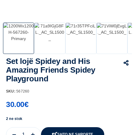
Set lojë Spidey and His
Amazing Friends Spidey
Playground
SKU:
567260
30.00
€
2 ne stok
SHTO NE SHPORTE