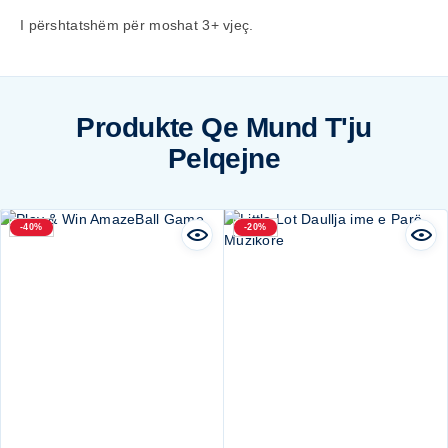
I përshtatshëm për moshat 3+ vjeç.
Produkte Qe Mund T'ju
Pelqejne
-40%
-20%