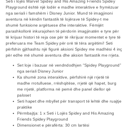
Seti i lojës Marvel Spidey and His Amazing Friends Spidey
Playground është një lodër e madhe interaktive e frymëzuar
nga seriali i famshëm i Disney Junior. Mund të imagjinoni
aventura në këndin fantastik të lojërave të Spidey-t me
shumë funksione argëtuese dhe interaktive. Fëmijët
parashkollorë inkurajohen të përdorin imagjinatën e tyre për
të krijuar histori të reja ose për të rikrijuar momentet e tyre të
preferuara me Team Spidey për orë të tëra argëtimi! Seti
përfshin gjithashtu një figurë aksioni Spidey me madhësi 4 inç
për edhe më shumë aventura dhe aksion fantastik me rrjeta.
Set loje i bazuar në vendndodhjen “Spidey Playground”
nga seriali Disney Junior
Ka shumë zona interaktive, përfshirë një rrjetë të
madhe rrotulluese, rrëshqitëse, rrjetë që hapet, burg
me rrjetë, platforma në pemë dhe panel diellor që
paloset
Seti hapet dhe mbyllet për transport të lehtë dhe ruajtje
praktike
Përmbajtja: 1 x Seti i Lojës Spidey and His Amazing
Friends Spidey Playground
Dimensionet e përafërta: 30 cm lartësi