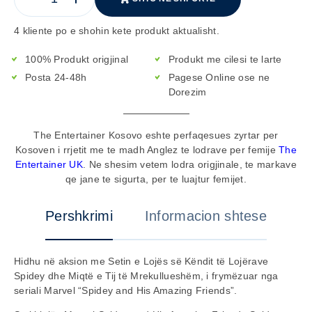
4 kliente po e shohin kete produkt aktualisht.
100% Produkt origjinal
Produkt me cilesi te larte
Posta 24-48h
Pagese Online ose ne
Dorezim
The Entertainer Kosovo eshte perfaqesues zyrtar per
Kosoven i rrjetit me te madh Anglez te lodrave per femije
The
Entertainer UK
. Ne shesim vetem lodra origjinale, te markave
qe jane te sigurta, per te luajtur femijet.
Pershkrimi
Informacion shtese
Hidhu në aksion me Setin e Lojës së Këndit të Lojërave
Spidey dhe Miqtë e Tij të Mrekullueshëm, i frymëzuar nga
seriali Marvel “Spidey and His Amazing Friends”.