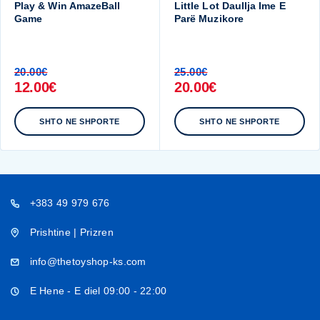
Play & Win AmazeBall
Little Lot Daullja Ime E
Game
Parë Muzikore
20.00
€
25.00
€
12.00
€
20.00
€
SHTO NE SHPORTE
SHTO NE SHPORTE
+383 49 979 676
Prishtine | Prizren
info@thetoyshop-ks.com
E Hene - E diel 09:00 - 22:00