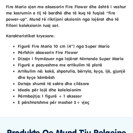
Fire Mario vjen me aksesorin Fire Flower dhe është i veshur
me kostumin e tij të bardhë dhe të kuq të fuqisë “fire
power-up”. Mund të rikrijoni aksionin nga lojërat dhe të
filloni koleksionin tuaj sot.
Karakteristikat kryesore:
Figurë Fire Mario 10 cm (4”) nga Super Mario
Përfshin aksesorin Fire Flower
Dizajn i frymëzuar nga lojërat Nintendo Super Mario
Figurë e pozueshme me artikulim të plotë
Artikulim në: kokë, shpatulla, bërryla, kyçe, ijë, gjunjë
dhe kyçe këmbësh
Detaje shumë të sakta dhe cilësore
Ideale për lojë dhe koleksionim
Përmbajtja: 1 figurë + 1 aksesor
E përshtatshme për moshat 3+ vjeç
Produkte Qe Mund T'ju Pelqejne