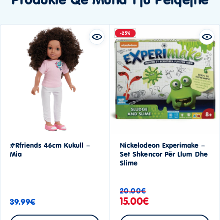
-25%
#Rfriends 46cm Kukull –
Nickelodeon Experimake –
Mia
Set Shkencor Për Llum Dhe
Slime
20.00
€
15.00
€
39.99
€