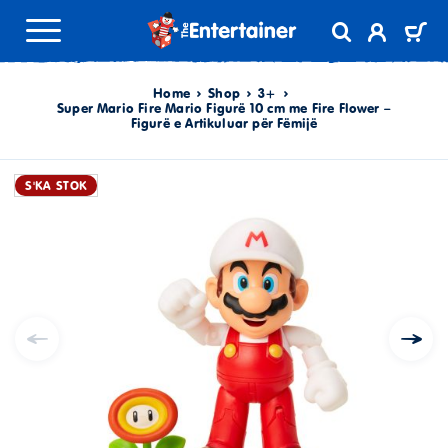
Home
Shop
3+
Super Mario Fire Mario Figurë 10 cm me Fire Flower –
Figurë e Artikuluar për Fëmijë
S'KA STOK