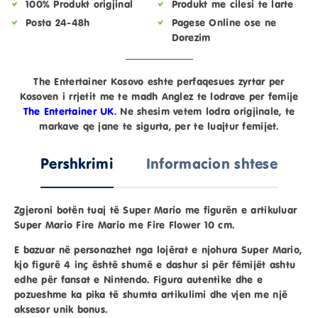
100% Produkt origjinal
Produkt me cilesi te larte
Posta 24-48h
Pagese Online ose ne
Dorezim
The Entertainer Kosovo eshte perfaqesues zyrtar per
Kosoven i rrjetit me te madh Anglez te lodrave per femije
The Entertainer UK
. Ne shesim vetem lodra origjinale, te
markave qe jane te sigurta, per te luajtur femijet.
Pershkrimi
Informacion shtese
Zgjeroni botën tuaj të Super Mario me figurën e artikuluar
Super Mario Fire Mario me Fire Flower 10 cm
.
E bazuar në personazhet nga lojërat e njohura Super Mario,
kjo figurë 4 inç është shumë e dashur si për fëmijët ashtu
edhe për fansat e Nintendo. Figura autentike dhe e
pozueshme ka pika të shumta artikulimi dhe vjen me një
aksesor unik bonus.