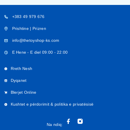
+383 49 979 676
Prishtine | Prizren
info@thetoyshop-ks.com
E Hene - E diel 09:00 - 22:00
Rreth Nesh
Dyqanet
Blerjet Online
Kushtet e përdorimit & politika e privatësisë
Na ndiq: