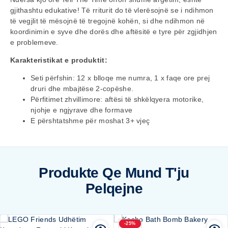
gjithashtu edukative! Të rriturit do të vlerësojnë se i ndihmon
të vegjlit të mësojnë të tregojnë kohën, si dhe ndihmon në
koordinimin e syve dhe dorës dhe aftësitë e tyre për zgjidhjen
e problemeve.
Karakteristikat e produktit:
Seti përfshin: 12 x blloqe me numra, 1 x faqe ore prej
druri dhe mbajtëse 2-copëshe.
Përfitimet zhvillimore: aftësi të shkëlqyera motorike,
njohje e ngjyrave dhe formave
E përshtatshme për moshat 3+ vjeç
Produkte Qe Mund T'ju
Pelqejne
-25%