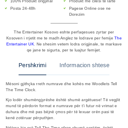
100% Produkt origjinal
Produkt me cilesi te larte
Posta 24-48h
Pagese Online ose ne
Dorezim
The Entertainer Kosovo eshte perfaqesues zyrtar per
Kosoven i rrjetit me te madh Anglez te lodrave per femije
The
Entertainer UK
. Ne shesim vetem lodra origjinale, te markave
qe jane te sigurta, per te luajtur femijet.
Pershkrimi
Informacion shtese
Mësoni gjithçka rreth numrave dhe kohës me Woodlets Tell
The Time Clock.
Kjo lodër shumëngjyrëshe është shumë argëtuese! Të vegjlit
mund të përdorin format e numrave për t’i futur në vrimat e
duhura dhe më pas bëjnë çmos për të lexuar orën pasi të
kenë zotëruar përputhjen.
Ndërsa kjo orë Tell The Time ofron shumë argëtim, është