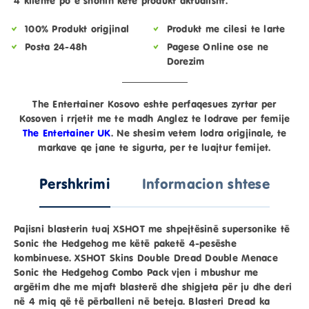
4 kliente po e shohin kete produkt aktualisht.
100% Produkt origjinal
Produkt me cilesi te larte
Posta 24-48h
Pagese Online ose ne
Dorezim
The Entertainer Kosovo eshte perfaqesues zyrtar per
Kosoven i rrjetit me te madh Anglez te lodrave per femije
The Entertainer UK
. Ne shesim vetem lodra origjinale, te
markave qe jane te sigurta, per te luajtur femijet.
Pershkrimi
Informacion shtese
Pajisni blasterin tuaj XSHOT me shpejtësinë supersonike të
Sonic the Hedgehog me këtë paketë 4-pesëshe
kombinuese. XSHOT Skins Double Dread Double Menace
Sonic the Hedgehog Combo Pack vjen i mbushur me
argëtim dhe me mjaft blasterë dhe shigjeta për ju dhe deri
në 4 miq që të përballeni në beteja. Blasteri Dread ka