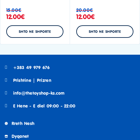
15.00
€
20.00
€
12.00
€
12.00
€
SHTO NE SHPORTE
SHTO NE SHPORTE
+383 49 979 676
Prishtine | Prizren
info@thetoyshop-ks.com
E Hene - E diel 09:00 - 22:00
Rreth Nesh
Dyqanet