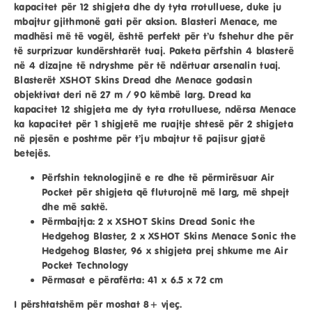
kapacitet për 12 shigjeta dhe dy tyta rrotulluese, duke ju
mbajtur gjithmonë gati për aksion. Blasteri Menace, me
madhësi më të vogël, është perfekt për t’u fshehur dhe për
të surprizuar kundërshtarët tuaj. Paketa përfshin 4 blasterë
në 4 dizajne të ndryshme për të ndërtuar arsenalin tuaj.
Blasterët XSHOT Skins Dread dhe Menace godasin
objektivat deri në 27 m / 90 këmbë larg. Dread ka
kapacitet 12 shigjeta me dy tyta rrotulluese, ndërsa Menace
ka kapacitet për 1 shigjetë me ruajtje shtesë për 2 shigjeta
në pjesën e poshtme për t’ju mbajtur të pajisur gjatë
betejës.
Përfshin teknologjinë e re dhe të përmirësuar Air
Pocket për shigjeta që fluturojnë më larg, më shpejt
dhe më saktë.
Përmbajtja: 2 x XSHOT Skins Dread Sonic the
Hedgehog Blaster, 2 x XSHOT Skins Menace Sonic the
Hedgehog Blaster, 96 x shigjeta prej shkume me Air
Pocket Technology
Përmasat e përafërta: 41 x 6.5 x 72 cm
I përshtatshëm për moshat 8+ vjeç.