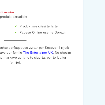
sht ne stok
produkt aktualisht.
Produkt me cilesi te larte
Pagese Online ose ne Dorezim
shte perfaqesues zyrtar per Kosoven i rrjetit
rave per femije
The Entertainer UK
. Ne shesim
te markave qe jane te sigurta, per te luajtur
femijet.