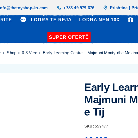
info@thetoyshop-ks.com
+383 49 979 676
Prishtinë | Pr
RITE
LODRA TE REJA
LODRA NEN 10€
SUPER OFERTË
e
Shop
0-3 Vjec
Early Learning Centre – Majmuni Monty dhe Makina 
Early Lear
Majmuni M
e Tij
SKU:
559477