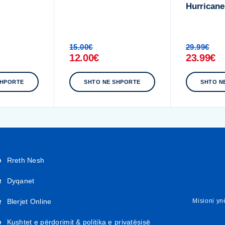
Hurricane
15.00
€
29.99
€
12.00
€
23.99
€
SHPORTE
SHTO NE SHPORTE
SHTO N
Rreth Nesh
Dyqanet
Blerjet Online
Misioni ynë
Kushtet e përdorimit & politika e privatësisë