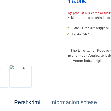
16.00
€
Ky produkt nuk eshte aktuali
4 kliente po e shohin kete 
100% Produkt origjinal
Posta 24-48h
The Entertainer Kosovo e
me te madh Anglez te lod
vetem lodra origjinale, 
Pershkrimi
Informacion shtese