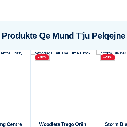
Produkte Qe Mund T'ju Pelqejne
-20%
-20%
ing Centre
Woodlets Trego Orën
Storm Bla