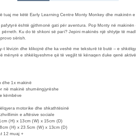
pinë tuaj me këtë Early Learning Centre Monty Monkey dhe makinën e t
pafytyrë është gjithmonë gati për aventura. Pop Monty në makinën 
përreth. Ku do të shkoni së pari? Jepini makinës një shtytje të ma
provo sërish.
t lëvizin dhe klikojnë dhe ka veshë me teksturë të butë – e shkëlqye
jë mënyrë e shkëlqyeshme që të vegjlit të kënaqen duke qenë aktivë d
n dhe 1x makinë
mor në makinë shumëngjyrëshe
dhe këmbëve
ëlqyera motorike dhe shkathtësinë
zhvillimin e aftësive sociale
11cm (H) x 13cm (W) x 15cm (D)
18cm (H) x 23.5cm (W) x 13cm (D)
t 12 muaj +