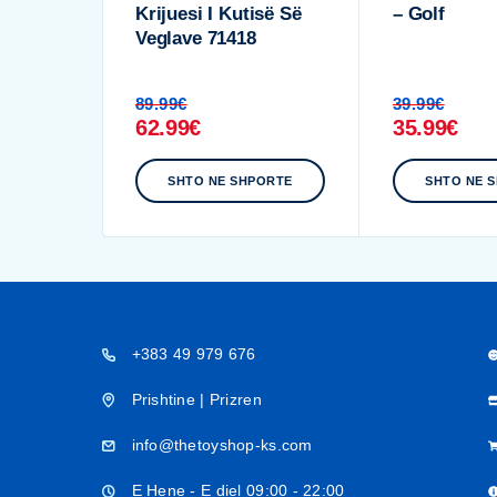
Krijuesi I Kutisë Së
– Golf
Veglave 71418
89.99
€
39.99
€
62.99
€
35.99
€
SHTO NE SHPORTE
SHTO NE 
+383 49 979 676
Prishtine | Prizren
info@thetoyshop-ks.com
E Hene - E diel 09:00 - 22:00