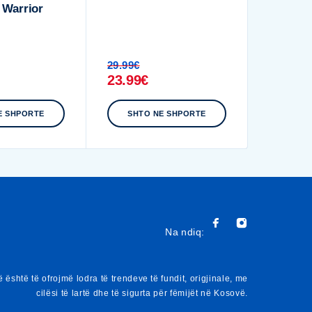
 Warrior
29.99
€
23.99
€
E SHPORTE
SHTO NE SHPORTE
Na ndiq:
 është të ofrojmë lodra të trendeve të fundit, origjinale, me
cilësi të lartë dhe të sigurta për fëmijët në Kosovë.