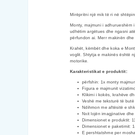
Mirëpritni një mik të ri në shtë
Monty, majmuni i adhurueshëm i 
udhëtim argëtues dhe ngasni atë 
përfundon ai. Merr makinën dhe 
Krahët, këmbët dhe koka e Monty-
voglit. Shtytja e makinës është n
motorike.
Karakteristikat e produktit:
përfshin: 1x monty majmu
Figura e majmunit vizati
Klikimi i kokës, krahëve 
Veshë me teksturë të butë
Ndihmon me aftësitë e shk
Nxit lojën imagjinative dhe 
Dimensionet e produktit: 
Dimensionet e paketimit: 
E pershtatshme per mosha