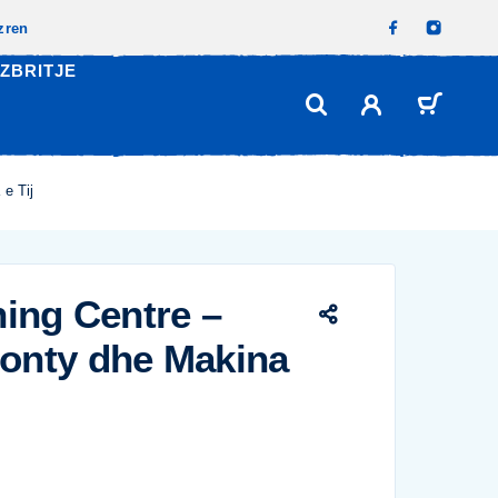
izren
ZBRITJE
e Tij
ning Centre –
onty dhe Makina