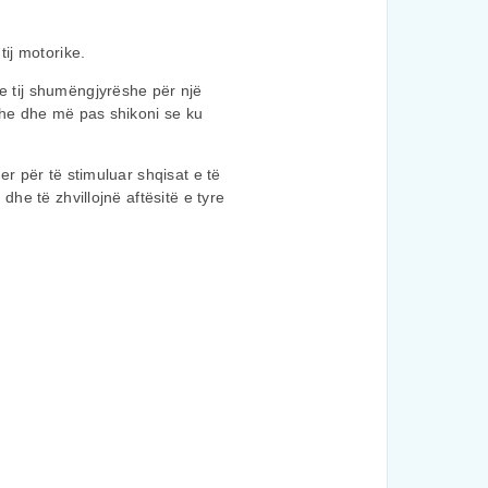
ij motorike.
e tij shumëngjyrëshe për një
dhe dhe më pas shikoni se ku
r për të stimuluar shqisat e të
he të zhvillojnë aftësitë e tyre