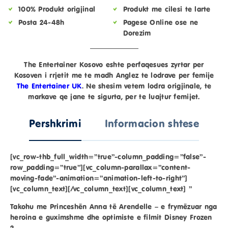
100% Produkt origjinal
Produkt me cilesi te larte
Posta 24-48h
Pagese Online ose ne
Dorezim
The Entertainer Kosovo eshte perfaqesues zyrtar per
Kosoven i rrjetit me te madh Anglez te lodrave per femije
The Entertainer UK
. Ne shesim vetem lodra origjinale, te
markave qe jane te sigurta, per te luajtur femijet.
Pershkrimi
Informacion shtese
[vc_row-thb_full_width=”true”-column_padding=”false”-
row_padding=”true”][vc_column-parallax=”content-
moving-fade”-animation=”animation-left-to-right”]
[vc_column_text][/vc_column_text][vc_column_text] ”
Takohu me Princeshën Anna të Arendelle – e frymëzuar nga
heroina e guximshme dhe optimiste e filmit Disney Frozen
2.