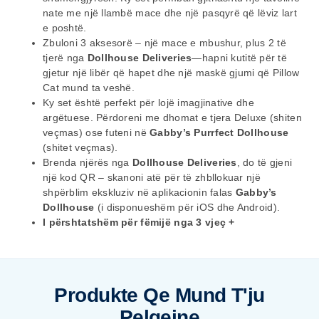
nate me një llambë mace dhe një pasqyrë që lëviz lart
e poshtë.
Zbuloni 3 aksesorë – një mace e mbushur, plus 2 të
tjerë nga
Dollhouse Deliveries
—hapni kutitë për të
gjetur një libër që hapet dhe një maskë gjumi që Pillow
Cat mund ta veshë.
Ky set është perfekt për lojë imagjinative dhe
argëtuese. Përdoreni me dhomat e tjera Deluxe (shiten
veçmas) ose futeni në
Gabby’s Purrfect Dollhouse
(shitet veçmas).
Brenda njërës nga
Dollhouse Deliveries
, do të gjeni
një kod QR – skanoni atë për të zhbllokuar një
shpërblim ekskluziv në aplikacionin falas
Gabby’s
Dollhouse
(i disponueshëm për iOS dhe Android).
I përshtatshëm për fëmijë nga 3 vjeç +
Produkte Qe Mund T'ju
Pelqejne