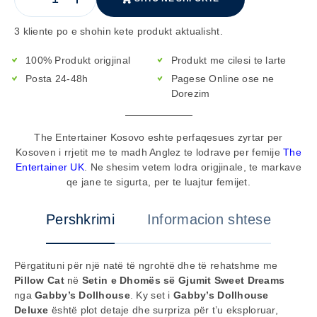
3 kliente po e shohin kete produkt aktualisht.
100% Produkt origjinal
Produkt me cilesi te larte
Posta 24-48h
Pagese Online ose ne
Dorezim
The Entertainer Kosovo eshte perfaqesues zyrtar per
Kosoven i rrjetit me te madh Anglez te lodrave per femije
The
Entertainer UK
. Ne shesim vetem lodra origjinale, te markave
qe jane te sigurta, per te luajtur femijet.
Pershkrimi
Informacion shtese
Përgatituni për një natë të ngrohtë dhe të rehatshme me
Pillow Cat
në
Setin e Dhomës së Gjumit Sweet Dreams
nga
Gabby’s Dollhouse
. Ky set i
Gabby’s Dollhouse
Deluxe
është plot detaje dhe surpriza për t’u eksploruar,