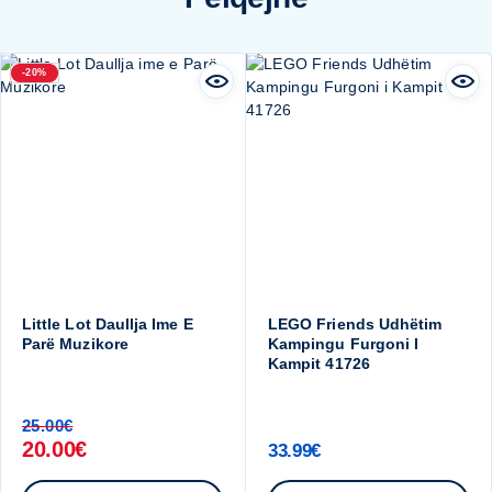
-20%
Little Lot Daullja Ime E
LEGO Friends Udhëtim
Parë Muzikore
Kampingu Furgoni I
Kampit 41726
25.00
€
20.00
€
33.99
€