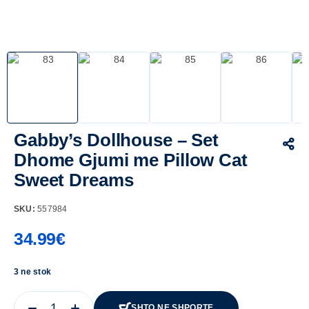
Gabby’s Dollhouse – Set
Dhome Gjumi me Pillow Cat
Sweet Dreams
SKU:
557984
34.99
€
3 ne stok
SHTO NE SHPORTE