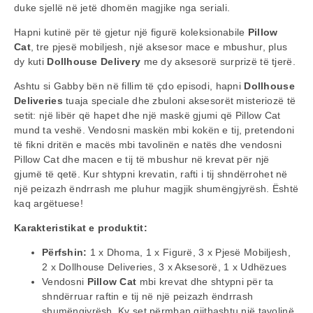
duke sjellë në jetë dhomën magjike nga seriali.
Hapni kutinë për të gjetur një figurë koleksionabile
Pillow
Cat
, tre pjesë mobiljesh, një aksesor mace e mbushur, plus
dy kuti
Dollhouse Delivery
me dy aksesorë surprizë të tjerë.
Ashtu si Gabby bën në fillim të çdo episodi, hapni
Dollhouse
Deliveries
tuaja speciale dhe zbuloni aksesorët misteriozë të
setit: një libër që hapet dhe një maskë gjumi që Pillow Cat
mund ta veshë. Vendosni maskën mbi kokën e tij, pretendoni
të fikni dritën e macës mbi tavolinën e natës dhe vendosni
Pillow Cat dhe macen e tij të mbushur në krevat për një
gjumë të qetë. Kur shtypni krevatin, rafti i tij shndërrohet në
një peizazh ëndrrash me pluhur magjik shumëngjyrësh. Është
kaq argëtuese!
Karakteristikat e produktit:
Përfshin:
1 x Dhoma, 1 x Figurë, 3 x Pjesë Mobiljesh,
2 x Dollhouse Deliveries, 3 x Aksesorë, 1 x Udhëzues
Vendosni
Pillow Cat
mbi krevat dhe shtypni për ta
shndërruar raftin e tij në një peizazh ëndrrash
shumëngjyrësh. Ky set përmban gjithashtu një tavolinë