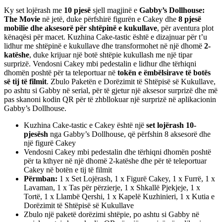
Ky set lojërash me
10 pjesë
sjell magjinë e
Gabby’s Dollhouse:
The Movie
në jetë, duke përfshirë figurën e Cakey dhe
8 pjesë
mobilie dhe aksesorë për shtëpinë e kukullave
, për aventura plot
kënaqësi për macet. Kuzhina Cake-tastic është e dizajnuar për t’u
lidhur me shtëpinë e kukullave dhe transformohet në një dhomë
2-
katëshe
, duke krijuar një botë shtëpie kukullash me një tipar
surprizë. Vendosni Cakey mbi pedestalin e lidhur dhe tërhiqni
dhomën poshtë për ta teleportuar në
tokën e ëmbëlsirave të botës
së tij të filmit
. Zbulo Paketën e Dorëzimit të Shtëpisë së Kukullave,
po ashtu si Gabby në serial, për të gjetur një aksesor surprizë dhe më
pas skanoni kodin QR për të zhbllokuar një surprizë në aplikacionin
Gabby’s Dollhouse.
Kuzhina Cake-tastic e Cakey është një
set lojërash 10-
pjesësh
nga Gabby’s Dollhouse, që përfshin 8 aksesorë dhe
një figurë Cakey
Vendosni Cakey mbi pedestalin dhe tërhiqni dhomën poshtë
për ta kthyer në një dhomë 2-katëshe dhe për të teleportuar
Cakey në botën e tij të filmit
Përmban:
1 x Set Lojërash, 1 x Figurë Cakey, 1 x Furrë, 1 x
Lavaman, 1 x Tas për përzierje, 1 x Shkallë Pjekjeje, 1 x
Tortë, 1 x Llambë Qershi, 1 x Kapelë Kuzhinieri, 1 x Kutia e
Dorëzimit të Shtëpisë së Kukullave
Zbulo një paketë dorëzimi shtëpie, po ashtu si Gabby në