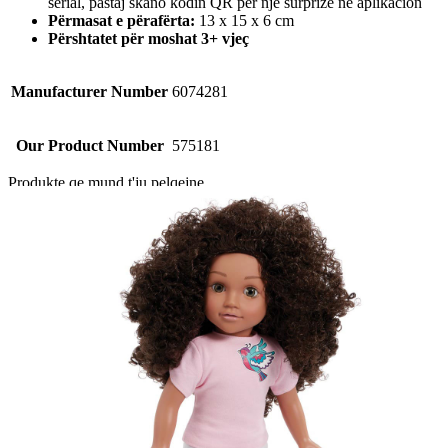
serial, pastaj skano kodin QR për një surprizë në aplikacion
Përmasat e përafërta:
13 x 15 x 6 cm
Përshtatet për moshat 3+ vjeç
Manufacturer Number
6074281
Our Product Number
575181
Produkte qe mund t'ju pelqejne