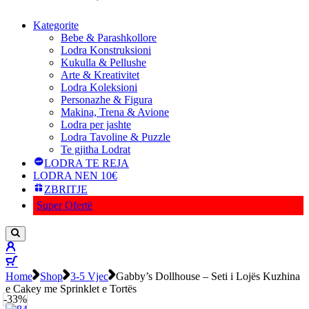
Kategorite
Bebe & Parashkollore
Lodra Konstruksioni
Kukulla & Pellushe
Arte & Kreativitet
Lodra Koleksioni
Personazhe & Figura
Makina, Trena & Avione
Lodra per jashte
Lodra Tavoline & Puzzle
Te gjitha Lodrat
LODRA TE REJA
LODRA NEN 10€
ZBRITJE
Super Ofertë
Home
Shop
3-5 Vjec
Gabby’s Dollhouse – Seti i Lojës Kuzhina
e Cakey me Sprinklet e Tortës
-33%