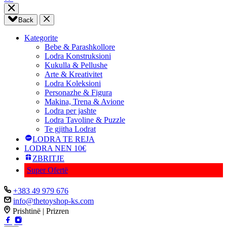
Back
Kategorite
Bebe & Parashkollore
Lodra Konstruksioni
Kukulla & Pellushe
Arte & Kreativitet
Lodra Koleksioni
Personazhe & Figura
Makina, Trena & Avione
Lodra per jashte
Lodra Tavoline & Puzzle
Te gjitha Lodrat
LODRA TE REJA
LODRA NEN 10€
ZBRITJE
Super Ofertë
+383 49 979 676
info@thetoyshop-ks.com
Prishtinë | Prizren