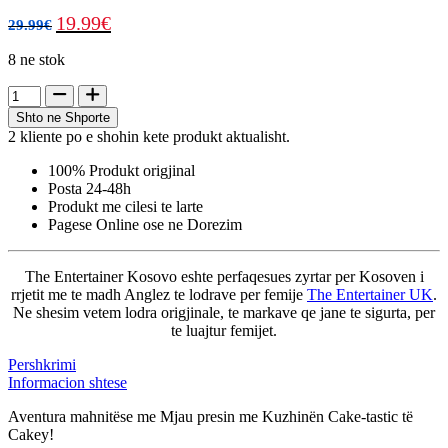
19.99
€
29.99
€
8 ne stok
Shto ne Shporte
2 kliente po e shohin kete produkt aktualisht.
100% Produkt origjinal
Posta 24-48h
Produkt me cilesi te larte
Pagese Online ose ne Dorezim
The Entertainer Kosovo eshte perfaqesues zyrtar per Kosoven i
rrjetit me te madh Anglez te lodrave per femije
The Entertainer UK
.
Ne shesim vetem lodra origjinale, te markave qe jane te sigurta, per
te luajtur femijet.
Pershkrimi
Informacion shtese
Aventura mahnitëse me Mjau presin me Kuzhinën Cake-tastic të
Cakey!