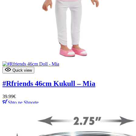
Quick view
#Rfriends 46cm Kukull – Mia
39.99
€
Shto ne Shporte