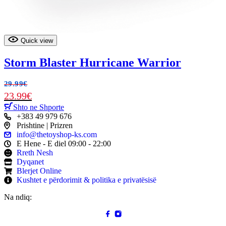
Quick view
Storm Blaster Hurricane Warrior
29.99
€
23.99
€
Shto ne Shporte
+383 49 979 676
Prishtine | Prizren
info@thetoyshop-ks.com
E Hene - E diel 09:00 - 22:00
Rreth Nesh
Dyqanet
Blerjet Online
Kushtet e përdorimit & politika e privatësisë
Na ndiq: