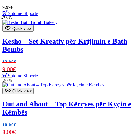
9.99
€
Shto ne Shporte
-25%
Quick view
Kesho – Set Kreativ për Krijimin e Bath
Bombs
12.00
€
9.00
€
Shto ne Shporte
-20%
Quick view
Out and About – Top Kërcyes për Kyçin e
Këmbës
10.00
€
8.00
€