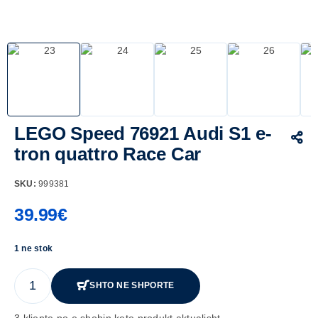
LEGO Speed 76921 Audi S1 e-
tron quattro Race Car
SKU:
999381
39.99
€
1 ne stok
SHTO NE SHPORTE
3 kliente po e shohin kete produkt aktualisht.