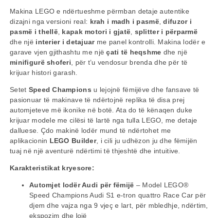
Makina LEGO e ndërtueshme përmban detaje autentike
dizajni nga versioni real:
krah i madh i pasmë
,
difuzor i
pasmë i thellë
,
kapak motori i gjatë
,
splitter i përparmë
dhe një
interier i detajuar
me panel kontrolli. Makina lodër e
garave vjen gjithashtu me një
çati të heqshme
dhe një
minifigurë shoferi
, për t’u vendosur brenda dhe për të
krijuar histori garash.
Setet
Speed Champions
u lejojnë fëmijëve dhe fansave të
pasionuar të makinave të ndërtojnë replika të disa prej
automjeteve më ikonike në botë. Ata do të kënaqen duke
krijuar modele me cilësi të lartë nga tulla LEGO, me detaje
dalluese. Çdo makinë lodër mund të ndërtohet me
aplikacionin
LEGO Builder
, i cili ju udhëzon ju dhe fëmijën
tuaj në një aventurë ndërtimi të thjeshtë dhe intuitive.
Karakteristikat kryesore:
Automjet lodër Audi për fëmijë
– Model LEGO®
Speed Champions Audi S1 e-tron quattro Race Car për
djem dhe vajza nga 9 vjeç e lart, për mbledhje, ndërtim,
ekspozim dhe lojë