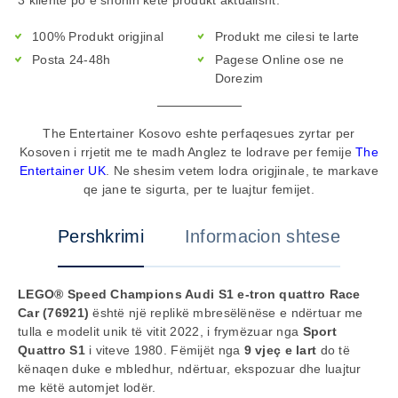
100% Produkt origjinal
Produkt me cilesi te larte
Posta 24-48h
Pagese Online ose ne
Dorezim
The Entertainer Kosovo eshte perfaqesues zyrtar per
Kosoven i rrjetit me te madh Anglez te lodrave per femije
The
Entertainer UK
. Ne shesim vetem lodra origjinale, te markave
qe jane te sigurta, per te luajtur femijet.
Pershkrimi
Informacion shtese
LEGO® Speed Champions Audi S1 e-tron quattro Race
Car (76921)
është një replikë mbresëlënëse e ndërtuar me
tulla e modelit unik të vitit 2022, i frymëzuar nga
Sport
Quattro S1
i viteve 1980. Fëmijët nga
9 vjeç e lart
do të
kënaqen duke e mbledhur, ndërtuar, ekspozuar dhe luajtur
me këtë automjet lodër.