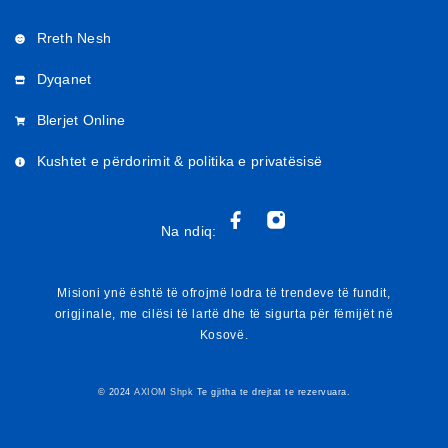
Rreth Nesh
Dyqanet
Blerjet Online
Kushtet e përdorimit & politika e privatësisë
Na ndiq:
Misioni ynë është të ofrojmë lodra të trendeve të fundit,
origjinale, me cilësi të lartë dhe të sigurta për fëmijët në
Kosovë.
© 2024
AXIOM Shpk
Te gjitha te drejtat te rezervuara.