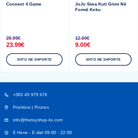
Connect 4 Game
JoJo Siwa Kuti Grimi Në
Formë Keku
29.99
€
12.00
€
23.99
€
9.00
€
SHTO NE SHPORTE
SHTO NE SHPORTE
+383 49 979 676
Prishtine | Prizren
info@thetoyshop-ks.com
E Hene - E diel 09:00 - 22:00