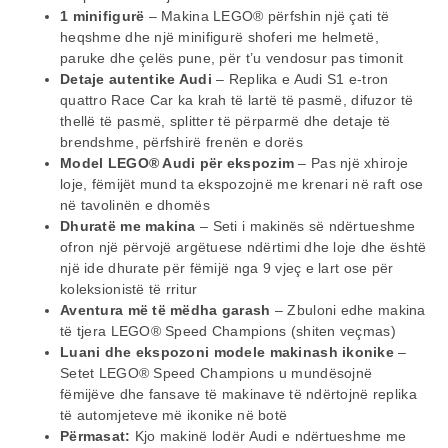
1 minifigurë
– Makina LEGO® përfshin një çati të
heqshme dhe një minifigurë shoferi me helmetë,
paruke dhe çelës pune, për t’u vendosur pas timonit
Detaje autentike Audi
– Replika e Audi S1 e-tron
quattro Race Car ka krah të lartë të pasmë, difuzor të
thellë të pasmë, splitter të përparmë dhe detaje të
brendshme, përfshirë frenën e dorës
Model LEGO® Audi për ekspozim
– Pas një xhiroje
loje, fëmijët mund ta ekspozojnë me krenari në raft ose
në tavolinën e dhomës
Dhuratë me makina
– Seti i makinës së ndërtueshme
ofron një përvojë argëtuese ndërtimi dhe loje dhe është
një ide dhurate për fëmijë nga 9 vjeç e lart ose për
koleksionistë të rritur
Aventura më të mëdha garash
– Zbuloni edhe makina
të tjera LEGO® Speed Champions (shiten veçmas)
Luani dhe ekspozoni modele makinash ikonike
–
Setet LEGO® Speed Champions u mundësojnë
fëmijëve dhe fansave të makinave të ndërtojnë replika
të automjeteve më ikonike në botë
Përmasat:
Kjo makinë lodër Audi e ndërtueshme me