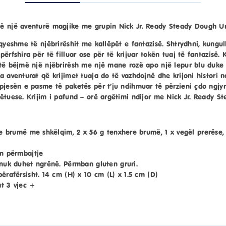
ë një aventurë magjike me grupin Nick Jr. Ready Steady Dough U
lqyeshme të njëbrirëshit me kallëpët e fantazisë. Shtrydhni, kungul
përfshira për të filluar ose për të krijuar tokën tuaj të fantazis
 të bëjmë një njëbrirësh me një mane rozë apo një lepur blu duke 
 aventurat që krijimet tuaja do të vazhdojnë dhe krijoni histori n
pjesën e pasme të paketës për t’ju ndihmuar të përzieni çdo ngjyr
ëtuese. Krijim i pafund – orë argëtimi ndijor me Nick Jr. Ready S
re brumë me shkëlqim, 2 x 56 g tenxhere brumë, 1 x vegël prerëse,
ën përmbajtje
nuk duhet ngrënë. Përmban gluten gruri.
ërafërsisht. 14 cm (H) x 10 cm (L) x 1.5 cm (D)
t 3 vjec +