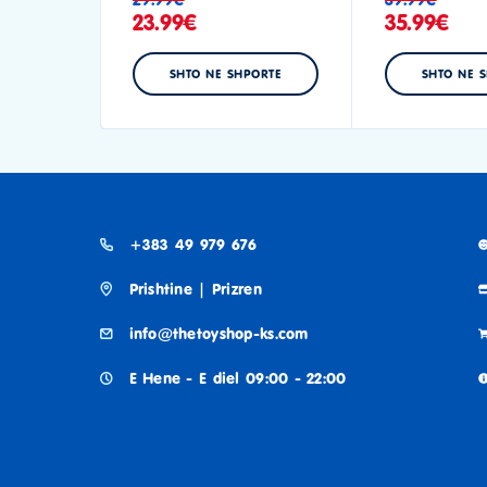
23.99
€
35.99
€
SHTO NE SHPORTE
SHTO NE 
+383 49 979 676
Prishtine | Prizren
info@thetoyshop-ks.com
E Hene - E diel 09:00 - 22:00