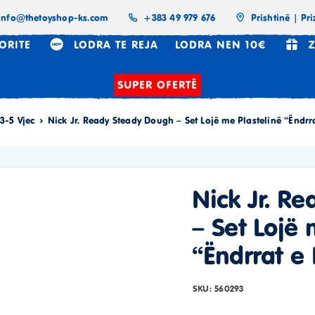
info@thetoyshop-ks.com
+383 49 979 676
Prishtinë | Pri
ORITE
LODRA TE REJA
LODRA NEN 10€
Z
SUPER OFERTË
3-5 Vjec
Nick Jr. Ready Steady Dough – Set Lojë me Plastelinë “Ëndrra
Nick Jr. R
– Set Lojë 
“Ëndrrat e 
SKU:
560293