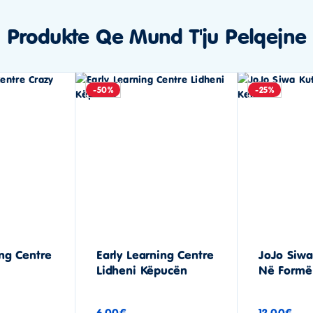
Produkte Qe Mund T'ju Pelqejne
-50%
-25%
ing Centre
Early Learning Centre
JoJo Siwa
Lidheni Këpucën
Në Formë
6.00
€
12.00
€