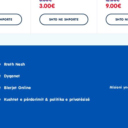
3.00
€
9.00
€
SHPORTE
SHTO NE SHPORTE
SHTO N
Rreth Nesh
Dyqanet
Blerjet Online
Misioni yn
Kushtet e përdorimit & politika e privatësisë