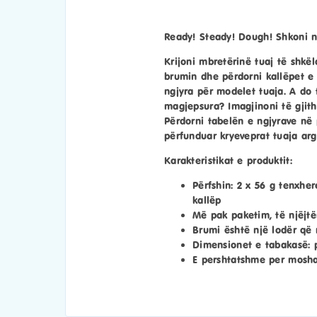
Ready! Steady! Dough! Shkoni n
Krijoni mbretërinë tuaj të shkë
brumin dhe përdorni kallëpet e 
ngjyra për modelet tuaja. A do
magjepsura? Imagjinoni të gjitha
Përdorni tabelën e ngjyrave në 
përfunduar kryeveprat tuaja arg
Karakteristikat e produktit:
Përfshin: 2 x 56 g tenxhe
kallëp
Më pak paketim, të njëjt
Brumi është një lodër që 
Dimensionet e tabakasë: p
E pershtatshme per mosha