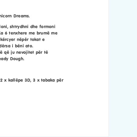
nicorn Dreams.
loni, shtrydhni dhe formoni
ë. Ka 6 tenxhere me brumë me
kërcyer nëpër tokat e
dërsa i bëni ato.
ë që ju nevojitet për të
teady Dough.
 2 x kallëpe 3D, 3 x tabaka për