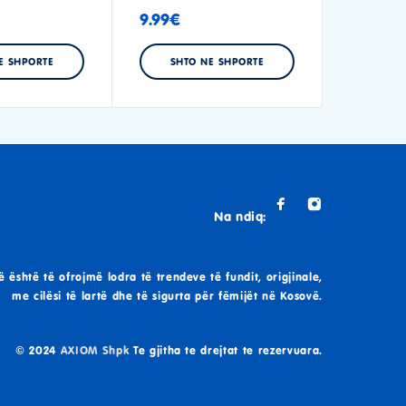
9.99
€
E SHPORTE
SHTO NE SHPORTE
Na ndiq:
ë është të ofrojmë lodra të trendeve të fundit, origjinale,
me cilësi të lartë dhe të sigurta për fëmijët në Kosovë.
© 2024
AXIOM Shpk
Te gjitha te drejtat te rezervuara.