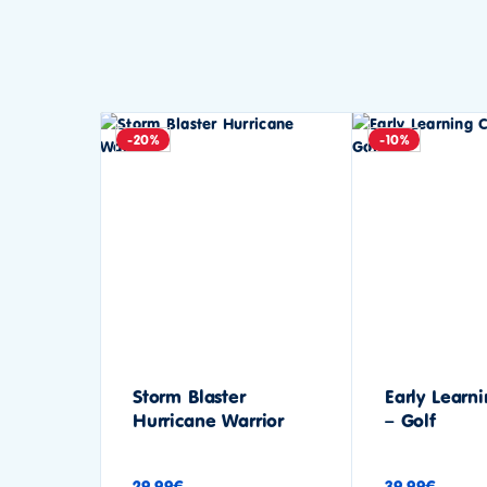
-20%
-10%
Storm Blaster
Early Learn
Hurricane Warrior
– Golf
29.99
€
39.99
€