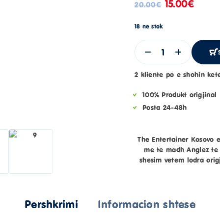
15.00
€
20.00
€
18 ne stok
2 kliente po e shohin ket
100% Produkt origjinal
Posta 24-48h
The Entertainer Kosovo e
me te madh Anglez te 
shesim vetem lodra origj
Pershkrimi
Informacion shtese