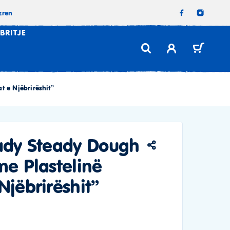
zren
BRITJE
t e Njëbrirëshit”
eady Steady Dough
me Plastelinë
Njëbrirëshit”